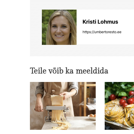
g
Kristi Lohmus
e
https://umbertoresto.ee
e
r
i
Teile võib ka meeldida
m
i
n
e