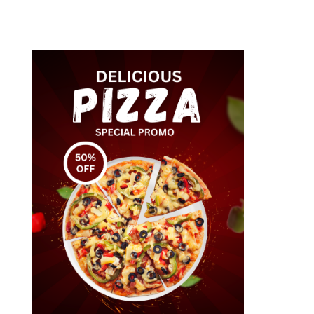
F
U
F
L
E