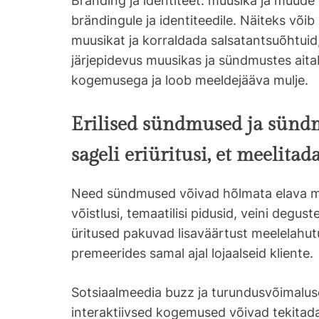
Bränding ja identiteet: muusika ja muude
brändingule ja identiteedile. Näiteks või
muusikat ja korraldada salsatantsuõhtuid,
järjepidevus muusikas ja sündmustes aita
kogemusega ja loob meeldejääva mulje.
Erilised sündmused ja sündm
sageli eriüritusi, et meelitada
Need sündmused võivad hõlmata elava mu
võistlusi, temaatilisi pidusid, veini degus
üritused pakuvad lisaväärtust meelelahutu
premeerides samal ajal lojaalseid kliente.
Sotsiaalmeedia buzz ja turundusvõimalu
interaktiivsed kogemused võivad tekitad