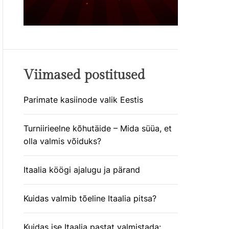
Viimased postitused
Parimate kasiinode valik Eestis
Turniirieelne kõhutäide – Mida süüa, et
olla valmis võiduks?
Itaalia köögi ajalugu ja pärand
Kuidas valmib tõeline Itaalia pitsa?
Kuidas ise Itaalia pastat valmistada: