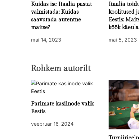
Kuidas ise Itaalia pastat
Itaalia toi
valmistada: Kuidas
koolitused j
saavutada autentne
Eestis: Mait
maitse?
köök käeula
mai 14, 2023
mai 5, 2023
Rohkem autorilt
Parimate kasiinode valik
Eestis
veebruar 16, 2024
Turniirieel