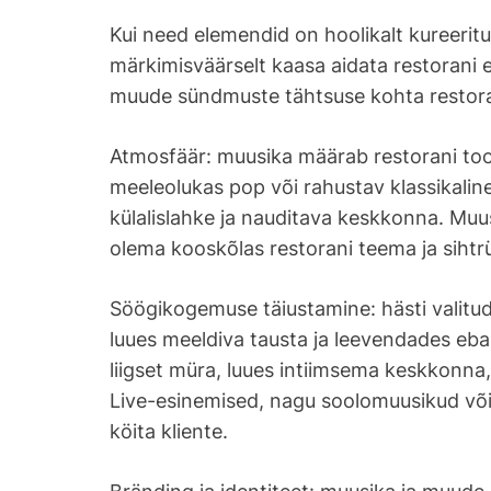
Kui need elemendid on hoolikalt kureerit
märkimisväärselt kaasa aidata restorani 
muude sündmuste tähtsuse kohta restora
Atmosfäär: muusika määrab restorani toon
meeleolukas pop või rahustav klassikaline
külalislahke ja nauditava keskkonna. Muu
olema kooskõlas restorani teema ja siht
Söögikogemuse täiustamine: hästi valitu
luues meeldiva tausta ja leevendades eb
liigset müra, luues intiimsema keskkonna
Live-esinemised, nagu soolomuusikud või 
köita kliente.