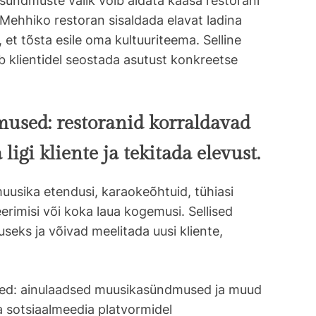
 sündmuste valik võib aidata kaasa restorani
b Mehhiko restoran sisaldada elavat ladina
 et tõsta esile oma kultuuriteema. Selline
b klientidel seostada asutust konkreetse
used: restoranid korraldavad
 ligi kliente ja tekitada elevust.
usika etendusi, karaokeõhtuid, tühiasi
teerimisi või koka laua kogemusi. Sellised
seks ja võivad meelitada uusi kliente,
sed: ainulaadsed muusikasündmused ja muud
a sotsiaalmeedia platvormidel