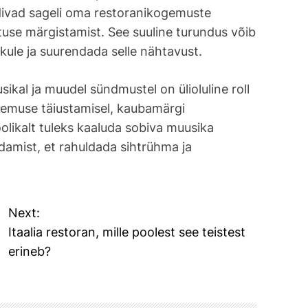
divad sageli oma restoranikogemuste
utuse märgistamist. See suuline turundus võib
ikule ja suurendada selle nähtavust.
ikal ja muudel sündmustel on ülioluline roll
gemuse täiustamisel, kaubamärgi
oolikalt tuleks kaaluda sobiva muusika
ldamist, et rahuldada sihtrühma ja
Next:
Itaalia restoran, mille poolest see teistest
erineb?