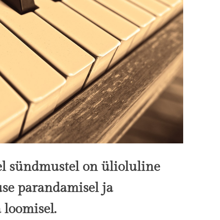
l sündmustel on ülioluline
use parandamisel ja
 loomisel.