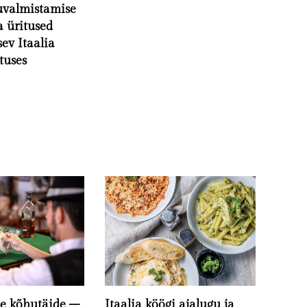
duvalmistamise
a üritused
sev Itaalia
tuses
ne kõhutäide –
Itaalia köögi ajalugu ja