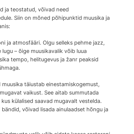
ud ja teostatud, võivad need
edule. Siin on mõned põhipunktid muusika ja
nis:
i ja atmosfääri. Olgu selleks pehme jazz,
 lugu – õige muusikavalik võib luua
sika tempo, helitugevus ja žanr peaksid
rühmaga.
d muusika täiustab einestamiskogemust,
amugavat vaikust. See aitab summutada
, kus külalised saavad mugavalt vestelda.
bändid, võivad lisada ainulaadset hõngu ja