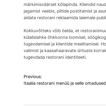
märkimisväärset kõlapinda. Kliendid nau
jagamist veebis, piltide postitamist ja as
aidata restorani reklaamida laiemale publ
Kokkuvõtteks võib öelda, et restoranimuus
külalislahke õhkkonna loomisel, söögiko
tugevdamisel ja klientide meelitamisel. H
valimist ja kaasahaaravate ürituste korra
tugevdada restorani identiteeti.
N
Previous:
Itaalia restorani menüü ja selle omadused
a
v
i