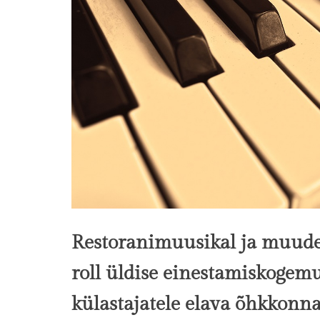
Restoranimuusikal ja muude
roll üldise einestamiskogem
külastajatele elava õhkkonna