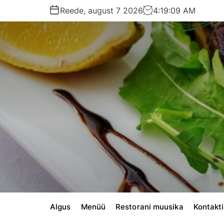
S
Reede, august 7 2026
4
:
19
:
11
AM
k
i
p
t
o
c
o
n
t
e
n
t
Algus
Menüü
Restorani muusika
Kontakt