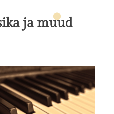
r
t
o
ika ja muud
r
e
s
t
o
.
e
e