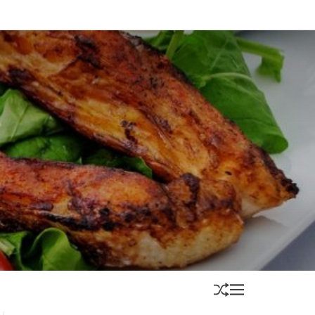
S
M
H
E
U
N