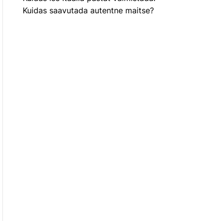
Kuidas saavutada autentne maitse?