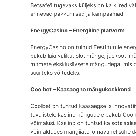
Betsafe’i tugevaks küljeks on ka kiired 
erinevad pakkumised ja kampaaniad.
EnergyCasino – Energiline platvorm
EnergyCasino on tulnud Eesti turule ener
pakub laia valikut slotimänge, jackpot-mä
mitmete eksklusiivsete mängudega, mis p
suurteks võitudeks.
Coolbet – Kaasaegne mängukeskkond
Coolbet on tuntud kaasaegse ja innovati
tavalistele kasiinomängudele pakub Coolb
võimalusi. Kasiino on tuntud ka sotsiaal
võimaldades mängijatel omavahel suhelda