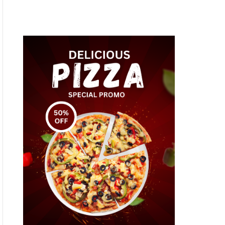
F
U
F
L
E