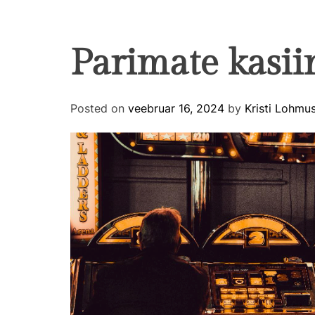
Parimate kasiin
Posted on
veebruar 16, 2024
by
Kristi Lohmu