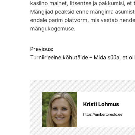
kasiino mainet, litsentse ja pakkumisi, 
Mängijad peaksid enne mängima asumist t
endale parim platvorm, mis vastab nende
mängukogemuse.
Previous:
N
Turniirieelne kõhutäide – Mida süüa, et ol
a
v
i
g
Kristi Lohmus
e
https://umbertoresto.ee
e