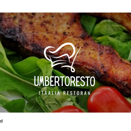
u
m
b
id
e