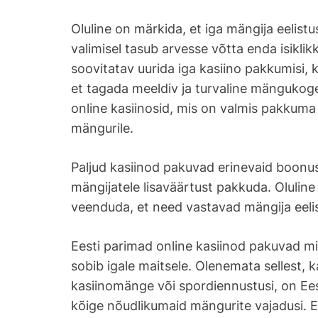
Oluline on märkida, et iga mängija eelist
valimisel tasub arvesse võtta enda isiklik
soovitatav uurida iga kasiino pakkumisi, k
et tagada meeldiv ja turvaline mängukog
online kasiinosid, mis on valmis pakkuma
mängurile.
Paljud kasiinod pakuvad erinevaid boonu
mängijatele lisaväärtust pakkuda. Oluline
veenduda, et need vastavad mängija eelistus
Eesti parimad online kasiinod pakuvad 
sobib igale maitsele. Olenemata sellest, ka
kasiinomänge või spordiennustusi, on Ees
kõige nõudlikumaid mängurite vajadusi. 