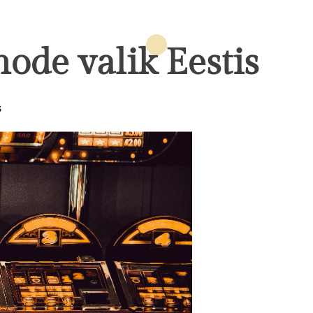
r
t
o
ode valik Eestis
r
e
s
t
s
o
.
e
e