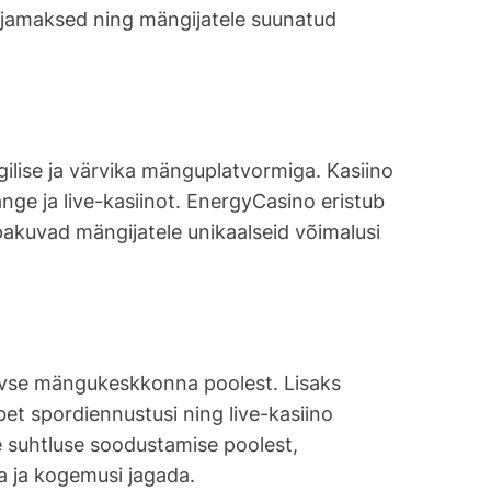
väljamaksed ning mängijatele suunatud
gilise ja värvika mänguplatvormiga. Kasiino
nge ja live-kasiinot. EnergyCasino eristub
akuvad mängijatele unikaalseid võimalusi
ivse mängukeskkonna poolest. Lisaks
et spordiennustusi ning live-kasiino
se suhtluse soodustamise poolest,
 ja kogemusi jagada.