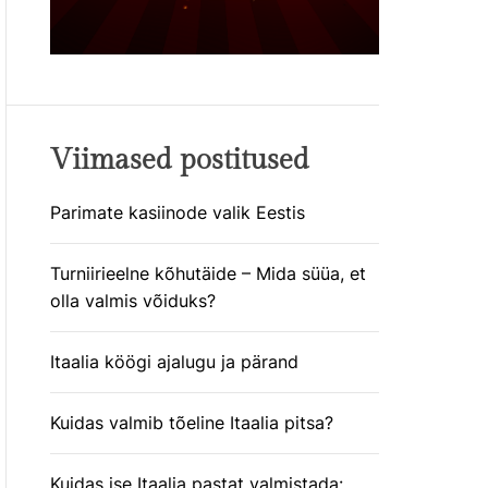
Viimased postitused
Parimate kasiinode valik Eestis
Turniirieelne kõhutäide – Mida süüa, et
olla valmis võiduks?
Itaalia köögi ajalugu ja pärand
Kuidas valmib tõeline Itaalia pitsa?
Kuidas ise Itaalia pastat valmistada: